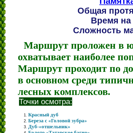
Памятк
Общая протя
Время на 
Сложность ма
Маршрут проложен в ю
охватывает наиболее по
Маршрут проходит по до
в основном среди типич
лесных комплексов.
Точки осмотра:
Красный дуб
1.
Береза с «Головой зубра»
2.
Дуб-«отшельник»
3.
Болото «Татарское багно»
4.