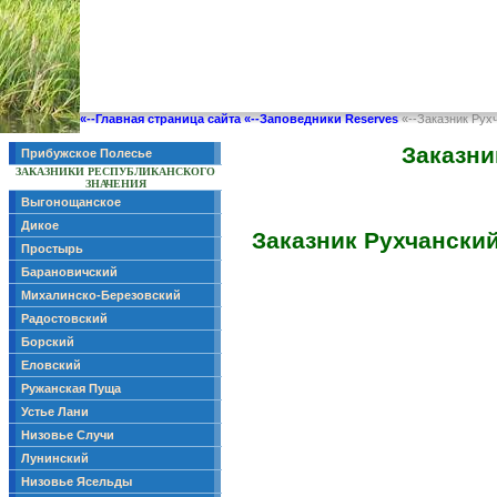
«--Главная страница сайта
«--Заповедники Reserves
«--Заказник Рух
Заказни
Прибужское Полесье
ЗАКАЗНИКИ РЕСПУБЛИКАНСКОГО
ЗНАЧЕНИЯ
Выгонощанское
Дикое
Заказник Рухчански
Простырь
Барановичский
Михалинско-Березовский
Радостовский
Борский
Еловский
Ружанская Пуща
Устье Лани
Низовье Случи
Лунинский
Низовье Ясельды