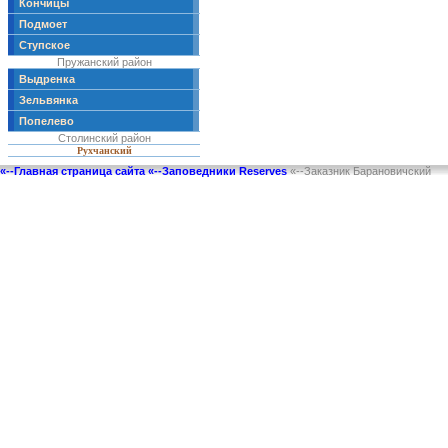
Кончицы
Подмоет
Ступское
Пружанский район
Выдренка
Зельвянка
Попелево
Столинский район
Рухчанский
«--Главная страница сайта
«--Заповедники Reserves
«--Заказник Барановичский