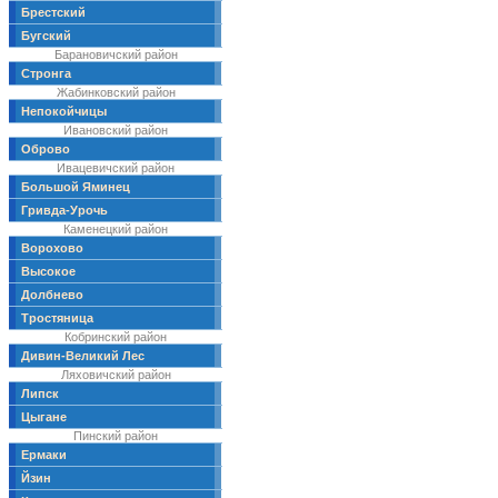
Брестский
Бугский
Барановичский район
Стронга
Жабинковский район
Непокойчицы
Ивановский район
Оброво
Ивацевичский район
Большой Яминец
Гривда-Урочь
Каменецкий район
Ворохово
Высокое
Долбнево
Тростяница
Кобринский район
Дивин-Великий Лес
Ляховичский район
Липск
Цыгане
Пинский район
Ермаки
Йзин