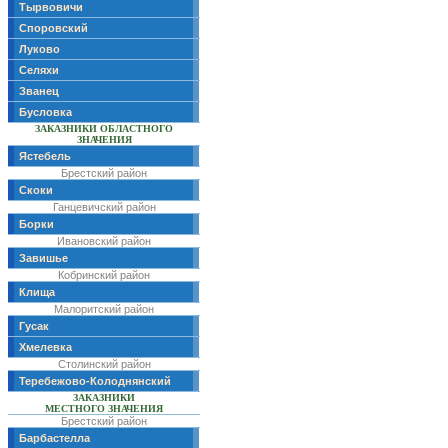
Тырвовичи
Споровский
Луково
Селяхи
Званец
Бусловка
ЗАКАЗНИКИ ОБЛАСТНОГО
ЗНАЧЕНИЯ
Ястебель
Брестский район
Скоки
Ганцевичский район
Борки
Ивановский район
Завишье
Кобринский район
Клища
Малоритский район
Гусак
Хмелевка
Столинский район
Теребежово-Колоднянский
ЗАКАЗНИКИ
МЕСТНОГО ЗНАЧЕНИЯ
Брестский район
Барбастелла